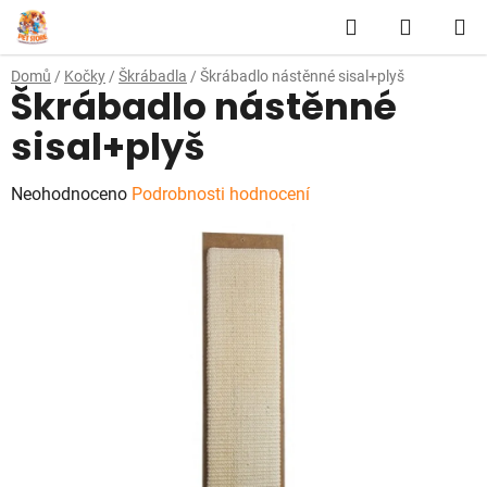
Přejít
Hledat
NÁKUP
na
obsah
KOŠÍK
Domů
/
Kočky
/
Škrábadla
/
Škrábadlo nástěnné sisal+plyš
Škrábadlo nástěnné
sisal+plyš
Průměrné
Neohodnoceno
Podrobnosti hodnocení
hodnocení
produktu
je
0,0
z
5
hvězdiček.