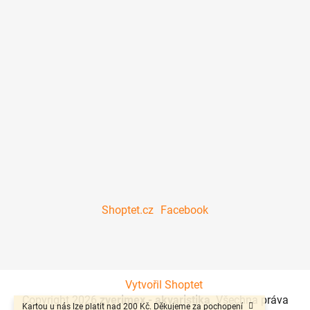
Shoptet.cz
Facebook
Vytvořil Shoptet
Copyright 2026
zverimex - akvaristika
. Všechna práva
Kartou u nás lze platit nad 200 Kč. Děkujeme za pochopení