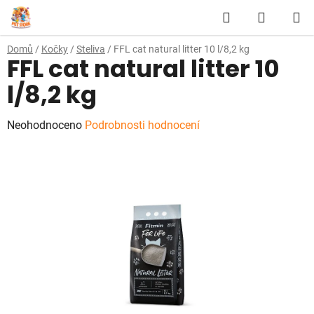
Přejít
Hledat
NÁKUP
na
obsah
KOŠÍK
Domů
/
Kočky
/
Steliva
/
FFL cat natural litter 10 l/8,2 kg
FFL cat natural litter 10
l/8,2 kg
Průměrné
Neohodnoceno
Podrobnosti hodnocení
hodnocení
produktu
je
0,0
z
5
hvězdiček.