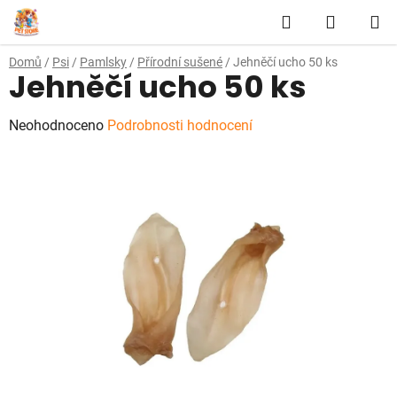
Přejít
Hledat
NÁKUP
na
obsah
KOŠÍK
Domů
/
Psi
/
Pamlsky
/
Přírodní sušené
/
Jehněčí ucho 50 ks
Jehněčí ucho 50 ks
Průměrné
Neohodnoceno
Podrobnosti hodnocení
hodnocení
produktu
je
0,0
z
5
hvězdiček.