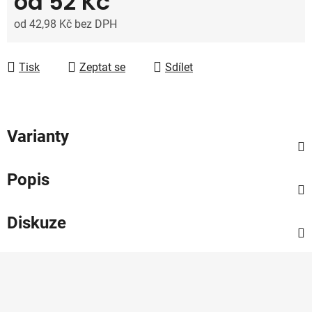
od
52 Kč
od
42,98 Kč
bez DPH
Měrná cena:
Tisk
Zeptat se
Sdílet
Varianty
Popis
Diskuze
Z
á
p