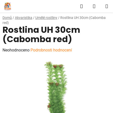
Přejít
Hledat
NÁKUP
na
obsah
KOŠÍK
Domů
/
Akvaristika
/
Umělé rostliny
/
Rostlina UH 30cm (Cabomba
red)
Rostlina UH 30cm
(Cabomba red)
Průměrné
Neohodnoceno
Podrobnosti hodnocení
hodnocení
produktu
je
0,0
z
5
hvězdiček.