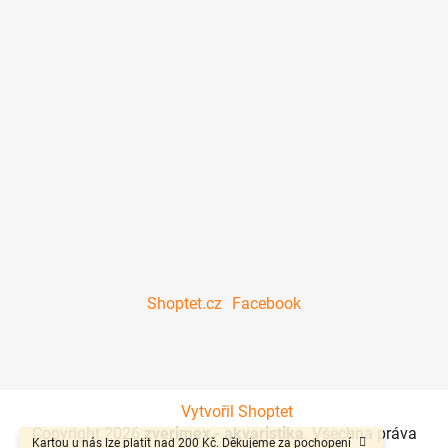
Shoptet.cz
Facebook
Vytvořil Shoptet
Copyright 2026
zverimex - akvaristika
. Všechna práva
Kartou u nás lze platit nad 200 Kč. Děkujeme za pochopení