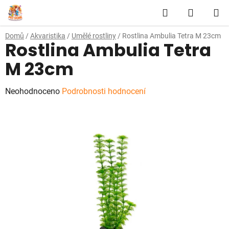
Přejít
Hledat
NÁKUP
na
obsah
KOŠÍK
Domů
/
Akvaristika
/
Umělé rostliny
/
Rostlina Ambulia Tetra M 23cm
Rostlina Ambulia Tetra
M 23cm
Průměrné
Neohodnoceno
Podrobnosti hodnocení
hodnocení
produktu
je
0,0
z
5
hvězdiček.