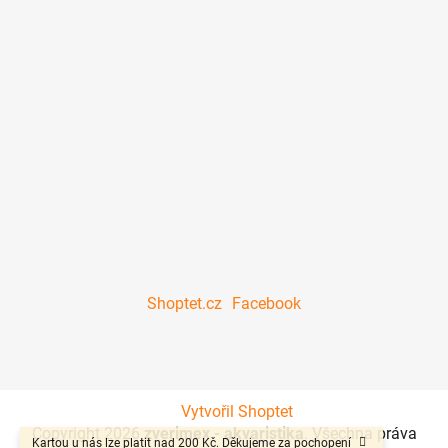
Shoptet.cz
Facebook
Vytvořil Shoptet
Copyright 2026
zverimex - akvaristika
. Všechna práva
Kartou u nás lze platit nad 200 Kč. Děkujeme za pochopení