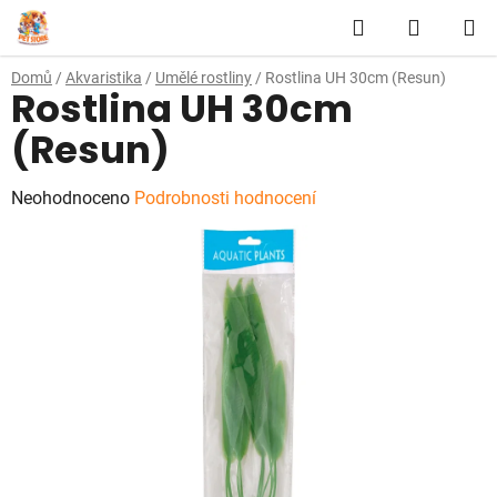
Přejít
Hledat
NÁKUP
na
obsah
KOŠÍK
Domů
/
Akvaristika
/
Umělé rostliny
/
Rostlina UH 30cm (Resun)
Rostlina UH 30cm
(Resun)
Průměrné
Neohodnoceno
Podrobnosti hodnocení
hodnocení
produktu
je
0,0
z
5
hvězdiček.