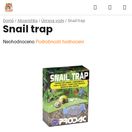
Přejít
Hledat
NÁKUP
na
obsah
KOŠÍK
Domů
/
Akvaristika
/
Úprava vody
/
Snail trap
Snail trap
Průměrné
Neohodnoceno
Podrobnosti hodnocení
hodnocení
produktu
je
0,0
z
5
hvězdiček.