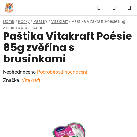
Přejít
Hledat
NÁKUP
na
obsah
KOŠÍK
Domů
/
Kočky
/
Paštiky
/
Vitakraft
/
Paštika Vitakraft Poésie 85g
zvěřina s brusinkami
Paštika Vitakraft Poésie
85g zvěřina s
brusinkami
Průměrné
Neohodnoceno
Podrobnosti hodnocení
hodnocení
Značka:
Vitakraft
produktu
je
0,0
z
5
hvězdiček.