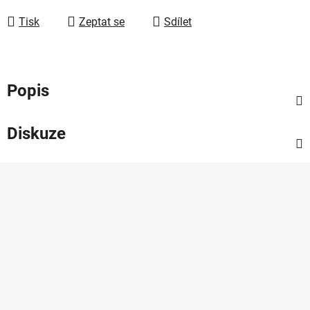
Měrná cena:
Tisk
Zeptat se
Sdílet
Popis
Diskuze
Z
á
p
a
t
í