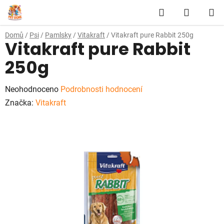
Přejít
Hledat
NÁKUP
na
obsah
KOŠÍK
Domů
/
Psi
/
Pamlsky
/
Vitakraft
/
Vitakraft pure Rabbit 250g
Vitakraft pure Rabbit
250g
Průměrné
Neohodnoceno
Podrobnosti hodnocení
hodnocení
Značka:
Vitakraft
produktu
je
0,0
z
5
hvězdiček.