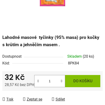
Lahodné masové tyčinky (95% masa) pro kočky
s krůtím a jehněčím masem .
Dostupnost
Skladem
(20 ks)
Kód:
8PK84
32 Kč
DO KOŠÍKU
28,57 Kč bez DPH
Měrná cena:
Tisk
Zeptat se
Sdílet