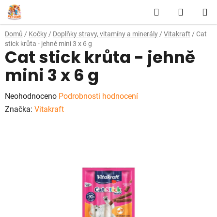
Přejít
Hledat
NÁKUP
na
obsah
KOŠÍK
Domů
/
Kočky
/
Doplňky stravy, vitamíny a minerály
/
Vitakraft
/
Cat
stick krůta - jehně mini 3 x 6 g
Cat stick krůta - jehně
mini 3 x 6 g
Průměrné
Neohodnoceno
Podrobnosti hodnocení
hodnocení
Značka:
Vitakraft
produktu
je
0,0
z
5
hvězdiček.