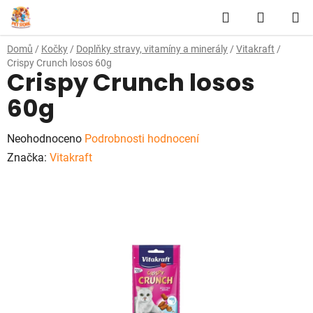
Přejít
Hledat
NÁKUP
na
obsah
KOŠÍK
Domů
/
Kočky
/
Doplňky stravy, vitamíny a minerály
/
Vitakraft
/
Crispy Crunch losos 60g
Crispy Crunch losos
60g
Průměrné
Neohodnoceno
Podrobnosti hodnocení
hodnocení
Značka:
Vitakraft
produktu
je
0,0
z
5
hvězdiček.