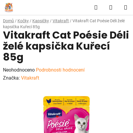
Přejít
Hledat
NÁKUP
na
obsah
KOŠÍK
Domů
/
Kočky
/
Kapsičky
/
Vitakraft
/
Vitakraft Cat Poésie Déli želé
kapsička Kuřecí 85g
Vitakraft Cat Poésie Déli
želé kapsička Kuřecí
85g
Průměrné
Neohodnoceno
Podrobnosti hodnocení
hodnocení
Značka:
Vitakraft
produktu
je
0,0
z
5
hvězdiček.