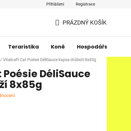
Přihlášení
Registrace
PRÁZDNÝ KOŠÍK
NÁKUPNÍ
KOŠÍK
Teraristika
Koně
Hospodářská zvířa
/
Vitakraft Cat Poésie DéliSauce kapsa drůbeží 8x85g
t Poésie DéliSauce
ží 8x85g
dnocení