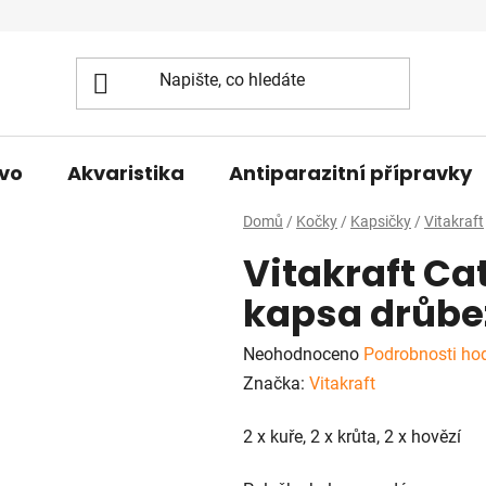
vo
Akvaristika
Antiparazitní přípravky
Domů
/
Kočky
/
Kapsičky
/
Vitakraft
Vitakraft Ca
kapsa drůbe
Průměrné
Neohodnoceno
Podrobnosti ho
hodnocení
Značka:
Vitakraft
produktu
2 x kuře, 2 x krůta, 2 x hovězí
je
0,0