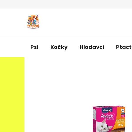
Přejít
na
obsah
Psi
Kočky
Hlodavci
Ptact