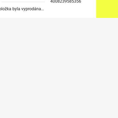
4008239585356
oložka byla vyprodána…