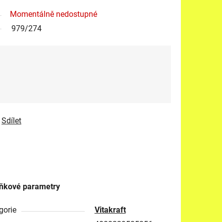
Momentálně nedostupné
979/274
Sdílet
ňkové parametry
gorie
Vitakraft