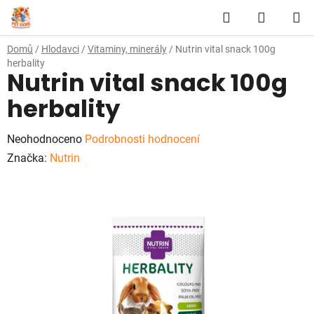
Přejít
Hledat
NÁKUP
na
obsah
KOŠÍK
Domů
/
Hlodavci
/
Vitaminy, minerály
/
Nutrin vital snack 100g
herbality
Nutrin vital snack 100g
herbality
Průměrné
Neohodnoceno
Podrobnosti hodnocení
hodnocení
Značka:
Nutrin
produktu
je
0,0
z
5
hvězdiček.