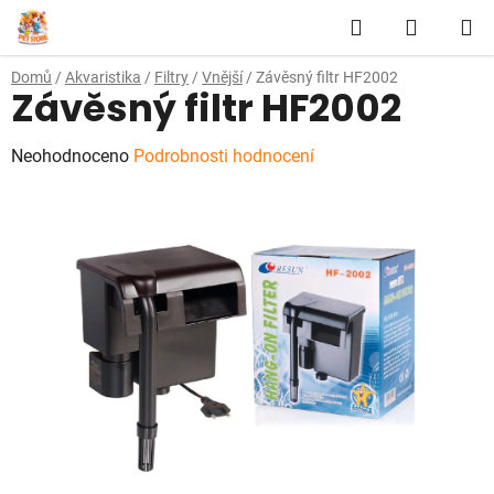
Přejít
Hledat
NÁKUP
na
obsah
KOŠÍK
Domů
/
Akvaristika
/
Filtry
/
Vnější
/
Závěsný filtr HF2002
Závěsný filtr HF2002
Průměrné
Neohodnoceno
Podrobnosti hodnocení
hodnocení
produktu
je
0,0
z
5
hvězdiček.