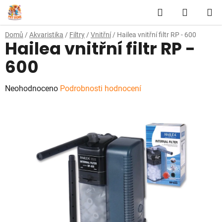
Přejít
Hledat
NÁKUP
na
obsah
KOŠÍK
Domů
/
Akvaristika
/
Filtry
/
Vnitřní
/
Hailea vnitřní filtr RP - 600
Hailea vnitřní filtr RP -
600
Průměrné
Neohodnoceno
Podrobnosti hodnocení
hodnocení
produktu
je
0,0
z
5
hvězdiček.