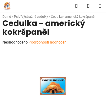
Přejít
Hledat
NÁKUP
na
obsah
KOŠÍK
Domů
/
Psi
/
Výstražné cedulky
/
Cedulka - americký kokršpaněl
Cedulka - americký
kokršpaněl
Průměrné
Neohodnoceno
Podrobnosti hodnocení
hodnocení
produktu
je
0,0
z
5
hvězdiček.