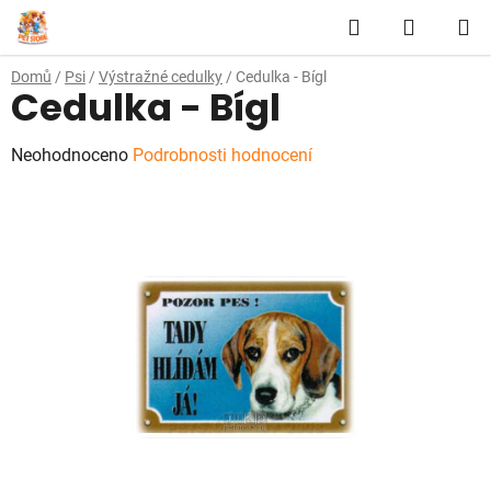
Přejít
Hledat
NÁKUP
na
obsah
KOŠÍK
Domů
/
Psi
/
Výstražné cedulky
/
Cedulka - Bígl
Cedulka - Bígl
Průměrné
Neohodnoceno
Podrobnosti hodnocení
hodnocení
produktu
je
0,0
z
5
hvězdiček.