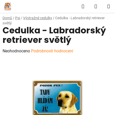
Přejít
Hledat
NÁKUP
na
obsah
KOŠÍK
Domů
/
Psi
/
Výstražné cedulky
/
Cedulka - Labradorský retriever
světlý
Cedulka - Labradorský
retriever světlý
Průměrné
Neohodnoceno
Podrobnosti hodnocení
hodnocení
produktu
je
0,0
z
5
hvězdiček.