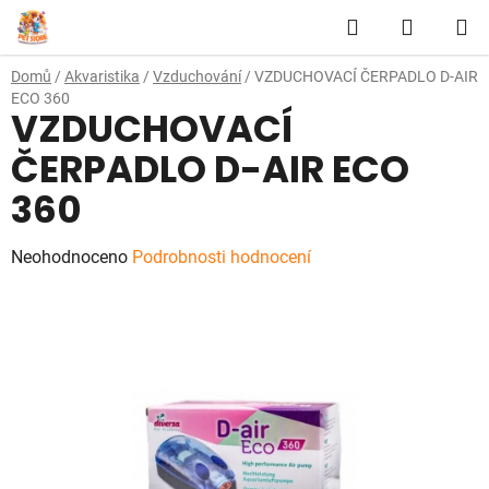
Přejít
Hledat
NÁKUP
na
obsah
KOŠÍK
Domů
/
Akvaristika
/
Vzduchování
/
VZDUCHOVACÍ ČERPADLO D-AIR
ECO 360
VZDUCHOVACÍ
ČERPADLO D-AIR ECO
360
Průměrné
Neohodnoceno
Podrobnosti hodnocení
hodnocení
produktu
je
0,0
z
5
hvězdiček.