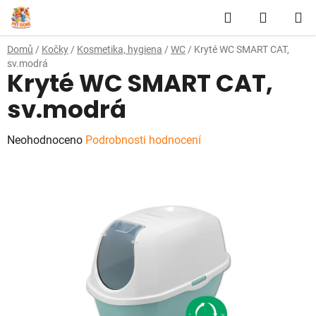
Přejít
Hledat
NÁKUP
na
obsah
KOŠÍK
Domů
/
Kočky
/
Kosmetika, hygiena
/
WC
/
Kryté WC SMART CAT,
sv.modrá
Kryté WC SMART CAT,
sv.modrá
Průměrné
Neohodnoceno
Podrobnosti hodnocení
hodnocení
produktu
je
0,0
z
5
hvězdiček.