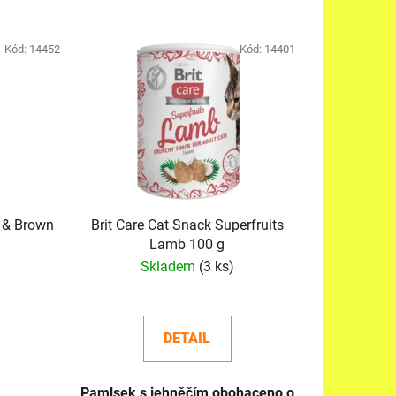
z
e
n
Kód:
14452
Kód:
14401
í
p
r
o
d
u
k
 & Brown
Brit Care Cat Snack Superfruits
t
Lamb 100 g
ů
Skladem
(3 ks)
DETAIL
Pamlsek s jehněčím obohaceno o