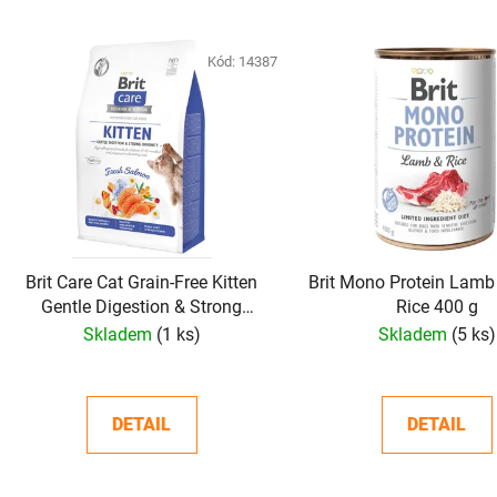
V
ý
Kód:
14387
p
i
s
p
r
o
d
Brit Care Cat Grain-Free Kitten
Brit Mono Protein Lamb
u
Gentle Digestion & Strong
Rice 400 g
k
Immunity 7 kg
Skladem
(1 ks)
Skladem
(5 ks)
t
ů
DETAIL
DETAIL