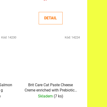
DETAIL
Kód:
14230
Kód:
14224
&Salmon
Brit Care Cat Paste Cheese
 g
Creme enriched with Prebiotics
100 g
)
Skladem
(7 ks)