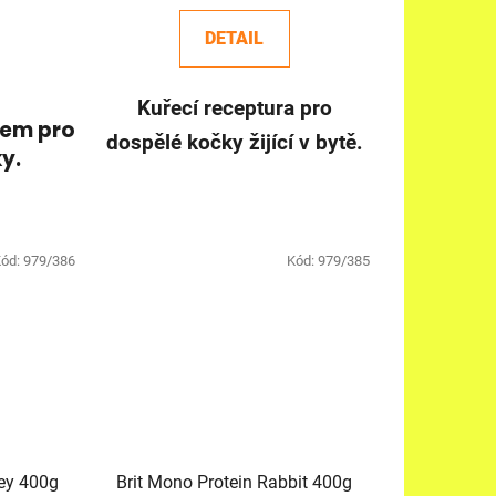
DETAIL
Kuřecí receptura pro
sem pro
dospělé kočky žijící v bytě.
y.
ód:
979/386
Kód:
979/385
rotein Turkey 400g
Brit Mono Protein Rabbit 400g