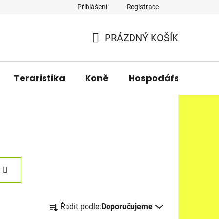
Přihlášení
Registrace
PRÁZDNÝ KOŠÍK
NÁKUPNÍ
KOŠÍK
Teraristika
Koně
Hospodářská zvířa
R
Ř
Řadit podle:
Doporučujeme
a