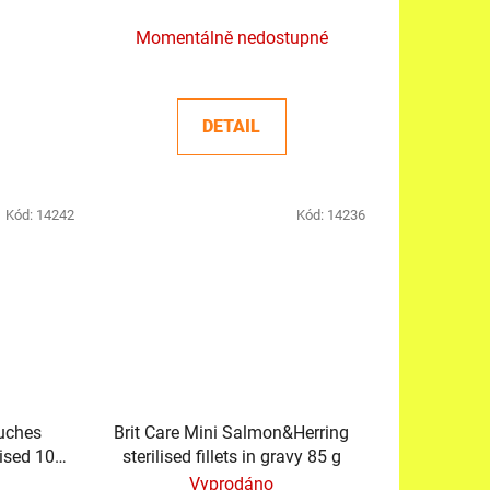
Momentálně nedostupné
DETAIL
Kód:
14242
Kód:
14236
uches
Brit Care Mini Salmon&Herring
lised 100
sterilised fillets in gravy 85 g
Vyprodáno