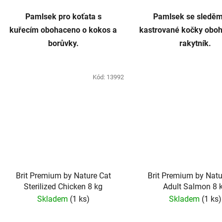
Pamlsek pro koťata s
Pamlsek se sleděm
kuřecím
obohaceno o kokos a
kastrované kočky
oboh
borůvky.
rakytník.
Kód:
13992
Brit Premium by Nature Cat
Brit Premium by Natu
Sterilized Chicken 8 kg
Adult Salmon 8 
Skladem
(1 ks)
Skladem
(1 ks)