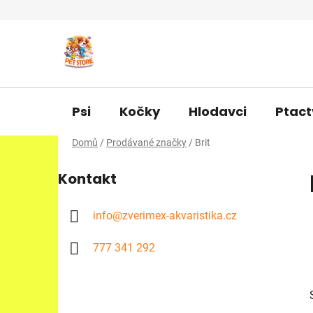
Přejít
na
obsah
Psi
Kočky
Hlodavci
Ptact
Domů
/
Prodávané značky
/
Brit
P
Kontakt
o
s
t
info
@
zverimex-akvaristika.cz
r
777 341 292
a
n
n
í