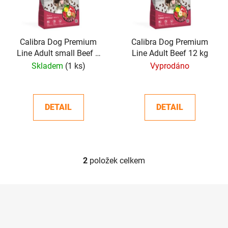
s
r
p
o
r
d
o
Calibra Dog Premium
Calibra Dog Premium
u
Line Adult small Beef 6
Line Adult Beef 12 kg
d
k
kg
Skladem
(1 ks)
Vyprodáno
u
t
k
ů
t
DETAIL
DETAIL
ů
2
položek celkem
O
v
l
Z
á
á
d
p
a