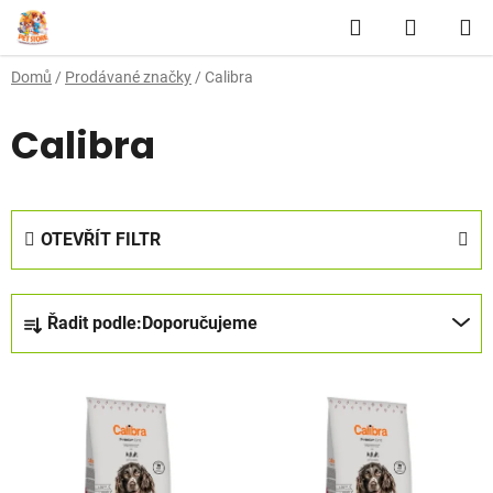
Přejít
Hledat
NÁKUP
na
obsah
KOŠÍK
Domů
/
Prodávané značky
/
Calibra
Calibra
OTEVŘÍT FILTR
Ř
Řadit podle:
Doporučujeme
a
z
V
e
ý
n
p
í
i
p