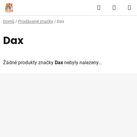
Přejít
Hledat
NÁKUP
na
obsah
KOŠÍK
Domů
/
Prodávané značky
/
Dax
Dax
Žádné produkty značky
Dax
nebyly nalezeny...
Z
á
p
a
t
í