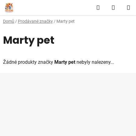
Přejít
Hledat
NÁKUP
na
obsah
KOŠÍK
Domů
/
Prodávané značky
/
Marty pet
Marty pet
Žádné produkty značky
Marty pet
nebyly nalezeny...
Z
á
p
a
t
í