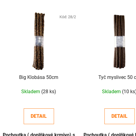
V
ý
Kód:
28/2
p
i
s
p
r
o
d
Big Klobása 50cm
Tyč myslivec 50
u
k
Skladem
(28 ks)
Skladem
(10 ks
t
ů
DETAIL
DETAIL
Pochoutka ( doplňkové krmivo) s
Pochoutka ( doplňkové 