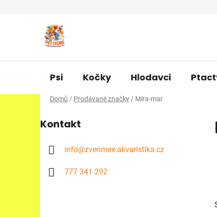
Přejít
na
obsah
Psi
Kočky
Hlodavci
Ptact
Domů
/
Prodávané značky
/
Mira-mar
P
Kontakt
o
s
t
info
@
zverimex-akvaristika.cz
r
777 341 292
a
n
n
í