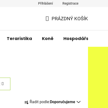
Přihlášení
Registrace
PRÁZDNÝ KOŠÍK
NÁKUPNÍ
KOŠÍK
Teraristika
Koně
Hospodářská zvířa
R
Ř
Řadit podle:
Doporučujeme
a