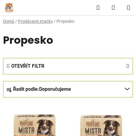
Přejít
Hledat
NÁKUP
na
obsah
KOŠÍK
Domů
/
Prodávané značky
/
Propesko
Propesko
OTEVŘÍT FILTR
Ř
Řadit podle:
Doporučujeme
a
z
V
e
ý
n
p
í
i
p