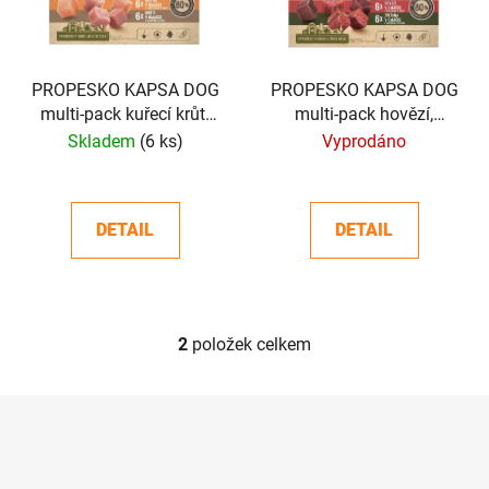
s
r
p
o
r
d
o
PROPESKO KAPSA DOG
PROPESKO KAPSA DOG
u
multi-pack kuřecí krůti
multi-pack hovězí,
d
k
12x 85g
zvěřina 12x85g
Skladem
(6 ks)
Vyprodáno
u
t
k
ů
t
DETAIL
DETAIL
ů
2
položek celkem
O
v
l
Z
á
á
d
p
a