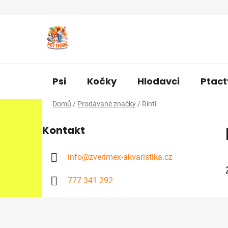
Přejít
na
obsah
Psi
Kočky
Hlodavci
Ptact
Domů
/
Prodávané značky
/
Rinti
P
Kontakt
o
s
t
info
@
zverimex-akvaristika.cz
r
777 341 292
a
n
n
Z
í
á