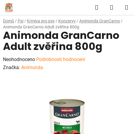
Přejít
Hledat
NÁKUP
na
obsah
KOŠÍK
Domů
/
Psi
/
Krmiva pro psy
/
Konzervy
/
Animonda GranCarno
/
Animonda GranCarno Adult zvěřina 800g
Animonda GranCarno
Adult zvěřina 800g
Průměrné
Neohodnoceno
Podrobnosti hodnocení
hodnocení
Značka:
Animonda
produktu
je
0,0
z
5
hvězdiček.