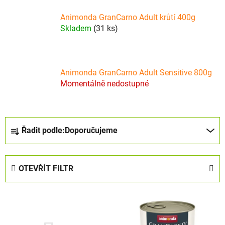
Animonda GranCarno Adult krůtí 400g
Skladem
(31 ks)
Animonda GranCarno Adult Sensitive 800g
Momentálně nedostupné
Ř
Řadit podle:
Doporučujeme
a
z
e
OTEVŘÍT FILTR
n
í
V
p
ý
r