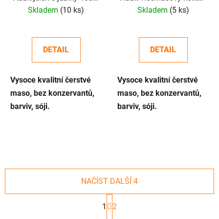
800g
400g, 800g
Skladem
(10 ks)
Skladem
(5 ks)
DETAIL
DETAIL
Vysoce kvalitní čerstvé
Vysoce kvalitní čerstvé
maso, bez konzervantů,
maso, bez konzervantů,
barviv, sóji.
barviv, sóji.
NAČÍST DALŠÍ 4
S
t
1
2
r
O