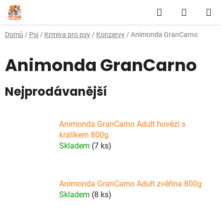
Přejít
Hledat
NÁKUP
na
obsah
KOŠÍK
Domů
/
Psi
/
Krmiva pro psy
/
Konzervy
/
Animonda GranCarno
Animonda GranCarno
Nejprodávanější
Animonda GranCarno Adult hovězí s
králíkem 800g
Skladem
(7 ks)
Animonda GranCarno Adult zvěřina 800g
Skladem
(8 ks)