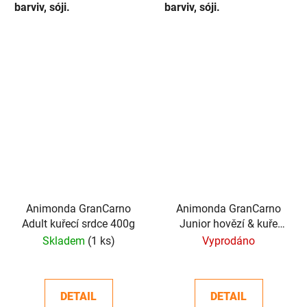
barviv, sóji.
barviv, sóji.
Animonda GranCarno
Animonda GranCarno
Adult kuřecí srdce 400g
Junior hovězí & kuře
800g
Skladem
(1 ks)
Vyprodáno
DETAIL
DETAIL