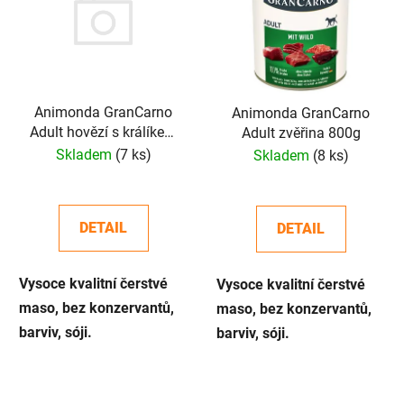
p
o
i
d
s
u
p
k
r
t
o
Animonda GranCarno
Animonda GranCarno
ů
Adult hovězí s králíkem
Adult zvěřina 800g
d
800g
Skladem
(7 ks)
Skladem
(8 ks)
u
k
t
DETAIL
DETAIL
ů
Vysoce kvalitní čerstvé
Vysoce kvalitní čerstvé
maso, bez konzervantů,
maso, bez konzervantů,
barviv, sóji.
barviv, sóji.