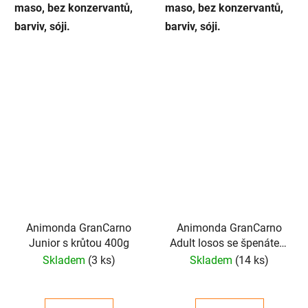
maso, bez konzervantů,
maso, bez konzervantů,
barviv, sóji.
barviv, sóji.
Animonda GranCarno
Animonda GranCarno
Junior s krůtou 400g
Adult losos se špenátem
400g
Skladem
(3 ks)
Skladem
(14 ks)