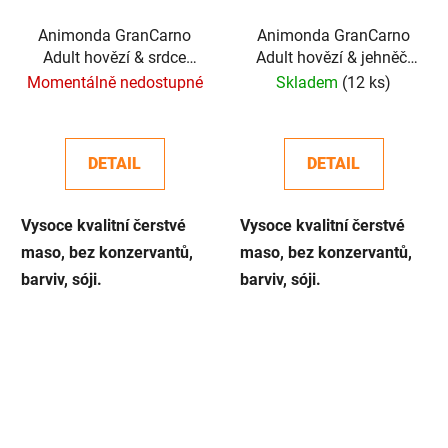
Animonda GranCarno
Animonda GranCarno
Adult hovězí & srdce
Adult hovězí & jehněčí
800g
800g
Momentálně nedostupné
Skladem
(12 ks)
DETAIL
DETAIL
Vysoce kvalitní čerstvé
Vysoce kvalitní čerstvé
maso, bez konzervantů,
maso, bez konzervantů,
barviv, sóji.
barviv, sóji.