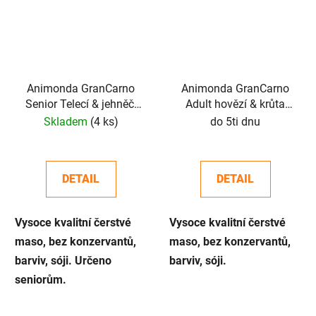
Animonda GranCarno
Animonda GranCarno
Senior Telecí & jehněčí
Adult hovězí & krůta
400g
400g, 800g
Skladem
(4 ks)
do 5ti dnu
DETAIL
DETAIL
Vysoce kvalitní čerstvé
Vysoce kvalitní čerstvé
maso, bez konzervantů,
maso, bez konzervantů,
barviv, sóji. Určeno
barviv, sóji.
seniorům.