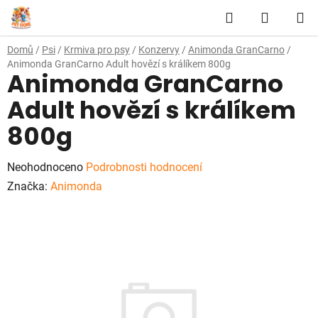
Přejít
Hledat
NÁKUP
na
obsah
KOŠÍK
Domů
/
Psi
/
Krmiva pro psy
/
Konzervy
/
Animonda GranCarno
/
Animonda GranCarno Adult hovězí s králíkem 800g
Animonda GranCarno
Adult hovězí s králíkem
800g
Průměrné
Neohodnoceno
Podrobnosti hodnocení
hodnocení
Značka:
Animonda
produktu
je
0,0
z
5
hvězdiček.