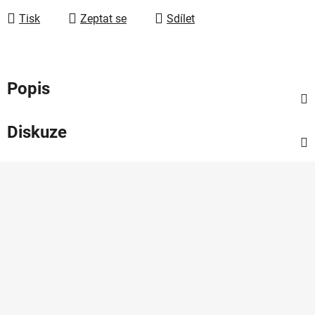
Tisk
Zeptat se
Sdílet
Popis
Diskuze
Z
á
p
a
t
í