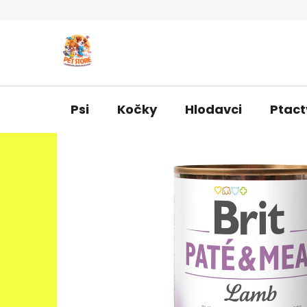
Přejít
na
obsah
Psi
Kočky
Hlodavci
Ptact