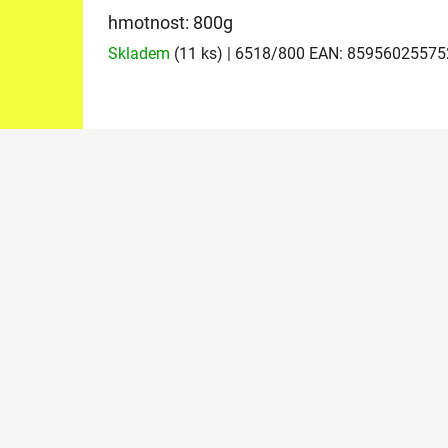
hmotnost: 800g
Skladem
(11 ks)
| 6518/800
EAN:
85956025575
Z
á
p
a
t
í