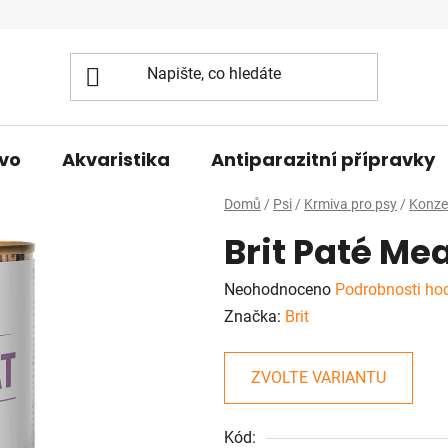
vo
Akvaristika
Antiparazitní přípravky
Domů
/
Psi
/
Krmiva pro psy
/
Konze
Brit Paté Me
Průměrné
Neohodnoceno
Podrobnosti ho
hodnocení
Značka:
Brit
produktu
je
ZVOLTE VARIANTU
0,0
z
Kód: