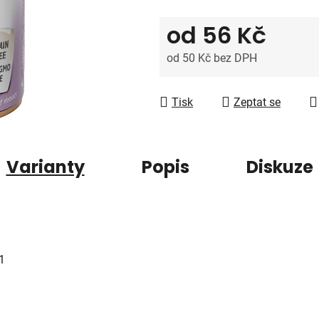
5
hvězdiček.
od
56 Kč
od
50 Kč
bez DPH
Měrná cena:
Tisk
Zeptat se
Varianty
Popis
Diskuze
1