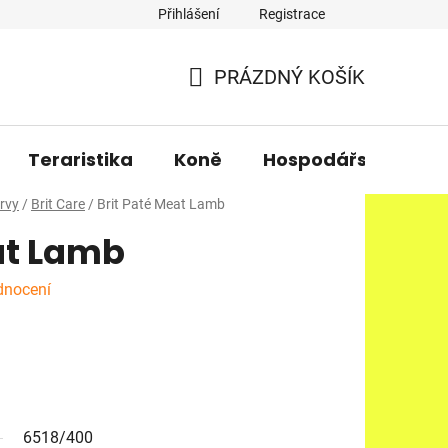
Přihlášení
Registrace
PRÁZDNÝ KOŠÍK
NÁKUPNÍ
KOŠÍK
Teraristika
Koně
Hospodářská zvířa
rvy
/
Brit Care
/
Brit Paté Meat Lamb
at Lamb
dnocení
6518/400