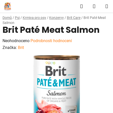
Přejít
Hledat
NÁKUP
na
obsah
KOŠÍK
Domů
/
Psi
/
Krmiva pro psy
/
Konzervy
/
Brit Care
/
Brit Paté Meat
Salmon
Brit Paté Meat Salmon
Průměrné
Neohodnoceno
Podrobnosti hodnocení
hodnocení
Značka:
Brit
produktu
je
0,0
z
5
hvězdiček.