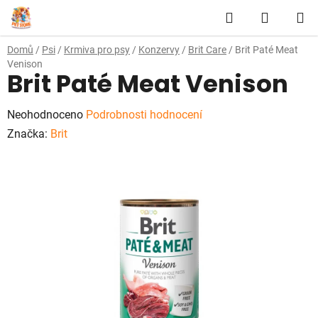
Přejít
Hledat
NÁKUP
na
obsah
KOŠÍK
Domů
/
Psi
/
Krmiva pro psy
/
Konzervy
/
Brit Care
/
Brit Paté Meat
Venison
Brit Paté Meat Venison
Průměrné
Neohodnoceno
Podrobnosti hodnocení
hodnocení
Značka:
Brit
produktu
je
0,0
z
5
hvězdiček.