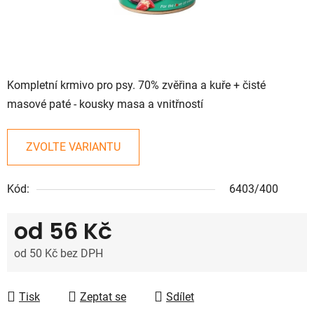
Kompletní krmivo pro psy. 70% zvěřina a kuře + čisté
masové paté - kousky masa a vnitřností
ZVOLTE VARIANTU
Kód:
6403/400
od
56 Kč
od
50 Kč
bez DPH
Měrná cena:
Tisk
Zeptat se
Sdílet