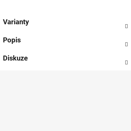
Varianty
Popis
Diskuze
Z
á
p
a
t
í