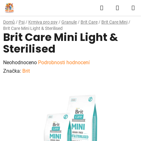
Přejít
Hledat
NÁKUP
na
obsah
KOŠÍK
Domů
/
Psi
/
Krmiva pro psy
/
Granule
/
Brit Care
/
Brit Care Mini
/
Brit Care Mini Light & Sterilised
Brit Care Mini Light &
Sterilised
Průměrné
Neohodnoceno
Podrobnosti hodnocení
hodnocení
Značka:
Brit
produktu
je
0,0
z
5
hvězdiček.