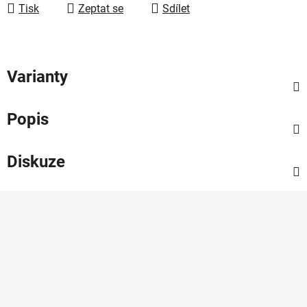
Tisk
Zeptat se
Sdílet
Varianty
Popis
Diskuze
Z
á
p
a
t
í