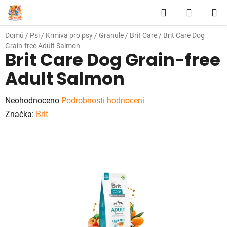
Přejít
Hledat
NÁKUP
na
obsah
KOŠÍK
Domů
/
Psi
/
Krmiva pro psy
/
Granule
/
Brit Care
/
Brit Care Dog
Grain-free Adult Salmon
Brit Care Dog Grain-free
Adult Salmon
Průměrné
Neohodnoceno
Podrobnosti hodnocení
hodnocení
Značka:
Brit
produktu
je
0,0
z
5
hvězdiček.