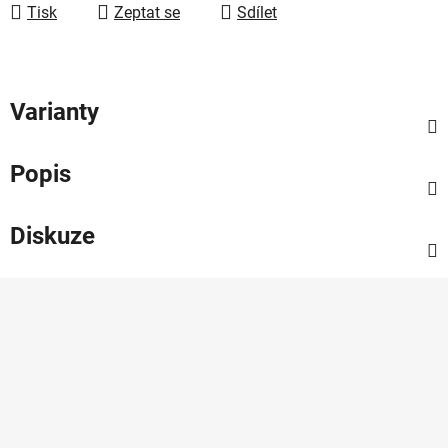
Tisk
Zeptat se
Sdílet
Varianty
Popis
Diskuze
Z
á
p
a
t
í