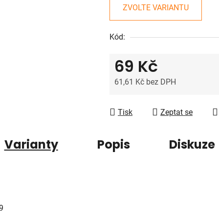
z
ZVOLTE VARIANTU
5
hvězdiček.
Kód:
69 Kč
61,61 Kč bez DPH
Měrná cena:
Tisk
Zeptat se
Varianty
Popis
Diskuze
9