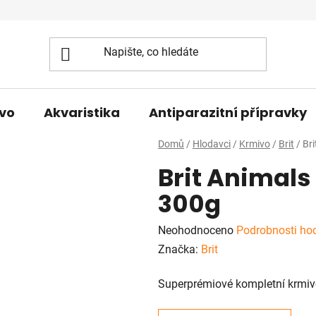
vo
Akvaristika
Antiparazitní přípravky
Domů
/
Hlodavci
/
Krmivo
/
Brit
/
Br
Brit Animal
300g
Průměrné
Neohodnoceno
Podrobnosti ho
hodnocení
Značka:
Brit
produktu
Superprémiové kompletní krmivo
je
0,0