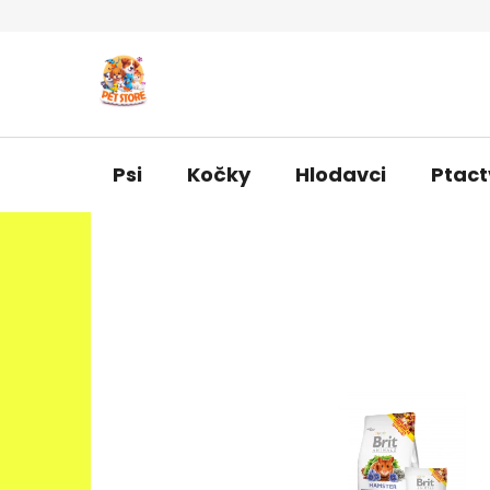
Přejít
na
obsah
Psi
Kočky
Hlodavci
Ptact