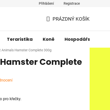
Přihlášení
Registrace
PRÁZDNÝ KOŠÍK
NÁKUPNÍ
KOŠÍK
Teraristika
Koně
Hospodářská zvířa
it Animals Hamster Complete 300g
s Hamster Complete
dnocení
 pro křečky.