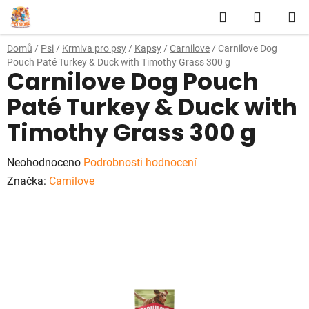
Přejít
Hledat
NÁKUP
na
obsah
KOŠÍK
Domů
/
Psi
/
Krmiva pro psy
/
Kapsy
/
Carnilove
/
Carnilove Dog
Pouch Paté Turkey & Duck with Timothy Grass 300 g
Carnilove Dog Pouch
Paté Turkey & Duck with
Timothy Grass 300 g
Průměrné
Neohodnoceno
Podrobnosti hodnocení
hodnocení
Značka:
Carnilove
produktu
je
0,0
z
5
hvězdiček.