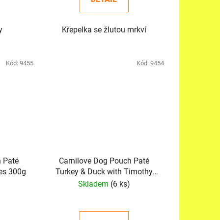
y
Křepelka se žlutou mrkví
Kód:
9455
Kód:
9454
 Paté
Carnilove Dog Pouch Paté
ies 300g
Turkey & Duck with Timothy
Grass 300 g
Skladem
(6 ks)