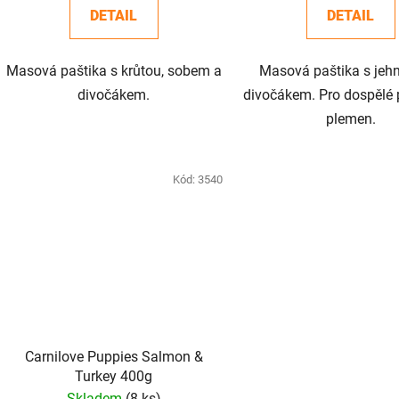
DETAIL
DETAIL
Masová paštika s krůtou, sobem a
Masová paštika s jeh
divočákem.
divočákem. Pro dospělé 
plemen.
Kód:
3540
Carnilove Puppies Salmon &
Turkey 400g
Skladem
(8 ks)