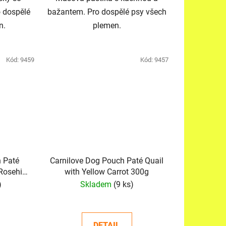
 dospělé
bažantem. Pro dospělé psy všech
n.
plemen.
Kód:
9459
Kód:
9457
 Paté
Carnilove Dog Pouch Paté Quail
 Rosehips
with Yellow Carrot 300g
)
Skladem
(9 ks)
DETAIL