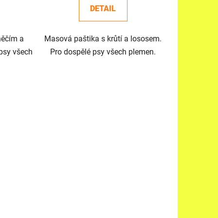
DETAIL
něčím a
Masová paštika s krůtí a lososem.
psy všech
Pro dospělé psy všech plemen.