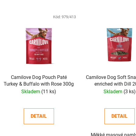
V
ý
Kód:
979/413
p
i
s
p
r
o
d
Carnilove Dog Pouch Paté
Carnilove Dog Soft Sna
u
Turkey & Buffalo with Rose 300g
enriched with Dill 
k
Skladem
(11 ks)
Skladem
(3 ks)
t
ů
DETAIL
DETAIL
Měkké masové pamls