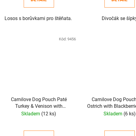
Losos s borůvkami pro štěňata.
Divočák se šípk
Kód:
9456
Carnilove Dog Pouch Paté
Carnilove Dog Pouch
Turkey & Venison with
Ostrich with Blackberr
Strawberry Leaves 300g
Skladem
(12 ks)
Skladem
(6 ks)