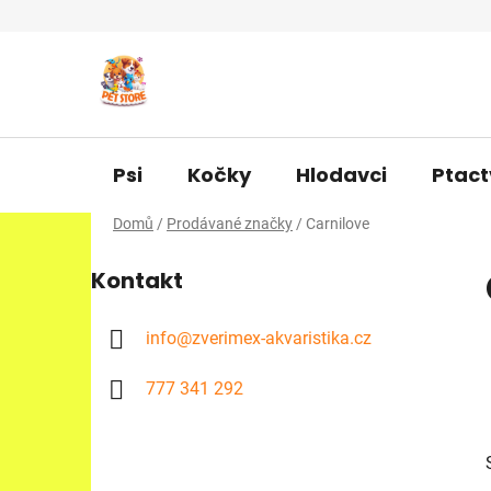
Přejít
na
obsah
Psi
Kočky
Hlodavci
Ptact
Domů
/
Prodávané značky
/
Carnilove
P
Kontakt
o
s
t
info
@
zverimex-akvaristika.cz
r
777 341 292
a
n
n
í