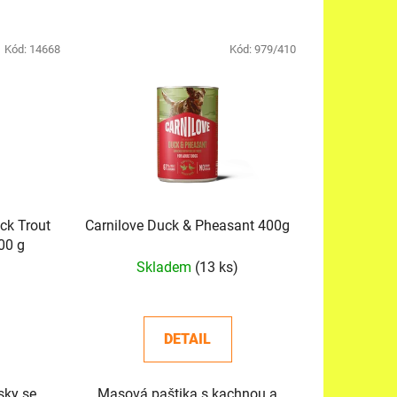
z
e
n
Kód:
14668
Kód:
979/410
í
p
r
o
d
u
k
ck Trout
Carnilove Duck & Pheasant 400g
t
200 g
ů
Skladem
(13 ks)
DETAIL
ky se
Masová paštika s kachnou a