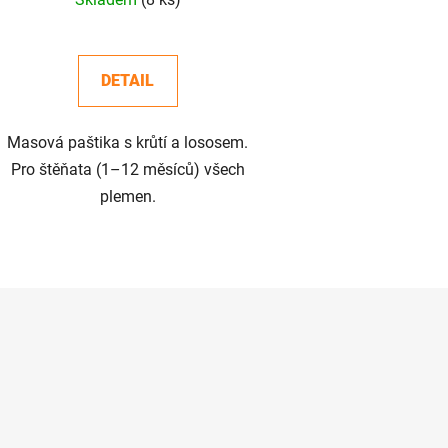
DETAIL
Masová paštika s krůtí a lososem.
Pro štěňata (1–12 měsíců) všech
plemen.
O
v
l
á
d
a
c
í
p