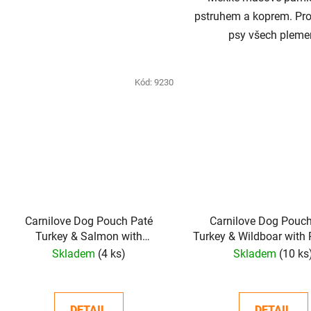
pstruhem a koprem. Pro
psy všech pleme
Kód:
9230
Carnilove Dog Pouch Paté
Carnilove Dog Pouch
Turkey & Salmon with
Turkey & Wildboar with
Blueberries Puppy 300 g
300 g
Skladem
(4 ks)
Skladem
(10 ks
DETAIL
DETAIL