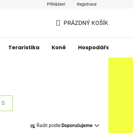
Přihlášení
Registrace
PRÁZDNÝ KOŠÍK
NÁKUPNÍ
KOŠÍK
Teraristika
Koně
Hospodářská zvířa
R
Ř
Řadit podle:
Doporučujeme
a