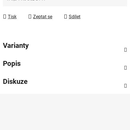
Měrná cena:
Tisk
Zeptat se
Sdílet
Varianty
Popis
Diskuze
Z
á
p
a
t