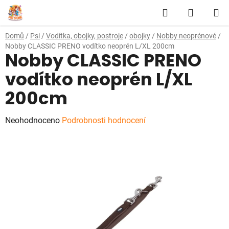
Přejít
Hledat
NÁKUP
na
obsah
KOŠÍK
Domů
/
Psi
/
Vodítka, obojky, postroje
/
obojky
/
Nobby neoprénové
/
Nobby CLASSIC PRENO vodítko neoprén L/XL 200cm
Nobby CLASSIC PRENO
vodítko neoprén L/XL
200cm
Průměrné
Neohodnoceno
Podrobnosti hodnocení
hodnocení
produktu
je
0,0
z
5
hvězdiček.