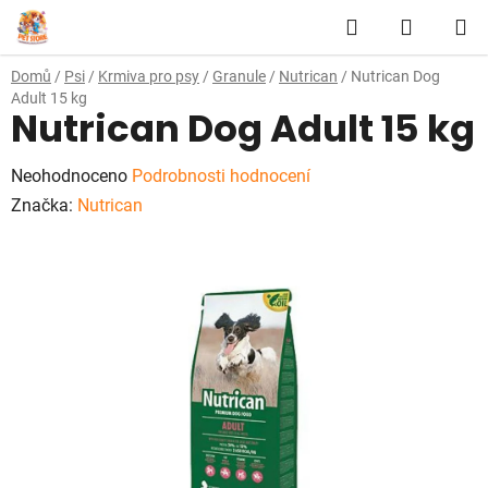
Přejít
Hledat
NÁKUP
na
obsah
KOŠÍK
Domů
/
Psi
/
Krmiva pro psy
/
Granule
/
Nutrican
/
Nutrican Dog
Adult 15 kg
Nutrican Dog Adult 15 kg
Průměrné
Neohodnoceno
Podrobnosti hodnocení
hodnocení
Značka:
Nutrican
produktu
je
0,0
z
5
hvězdiček.