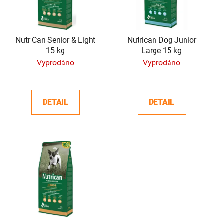
s
r
p
o
r
d
o
NutriCan Senior & Light
Nutrican Dog Junior
u
15 kg
Large 15 kg
d
k
Vyprodáno
Vyprodáno
u
t
k
ů
t
DETAIL
DETAIL
ů