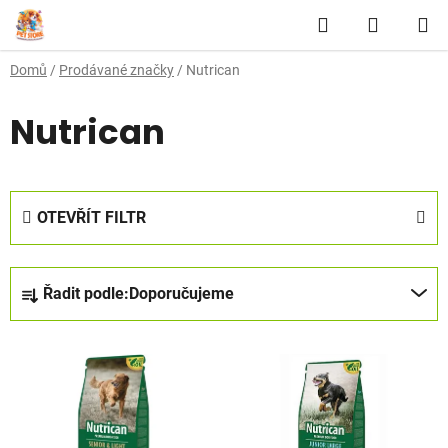
Přejít
Hledat
NÁKUP
na
obsah
KOŠÍK
Domů
/
Prodávané značky
/
Nutrican
Nutrican
OTEVŘÍT FILTR
Ř
Řadit podle:
Doporučujeme
a
z
V
e
ý
n
p
í
i
p