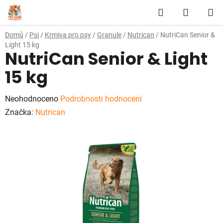
Přejít
Hledat
NÁKUP
na
obsah
KOŠÍK
Domů
/
Psi
/
Krmiva pro psy
/
Granule
/
Nutrican
/
NutriCan Senior &
Light 15 kg
NutriCan Senior & Light
15 kg
Průměrné
Neohodnoceno
Podrobnosti hodnocení
hodnocení
Značka:
Nutrican
produktu
je
0,0
z
5
hvězdiček.