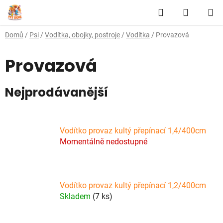
Přejít
Hledat
NÁKUP
na
obsah
KOŠÍK
Domů
/
Psi
/
Vodítka, obojky, postroje
/
Vodítka
/
Provazová
Provazová
Nejprodávanější
Vodítko provaz kultý přepínací 1,4/400cm
Momentálně nedostupné
Vodítko provaz kultý přepínací 1,2/400cm
Skladem
(7 ks)