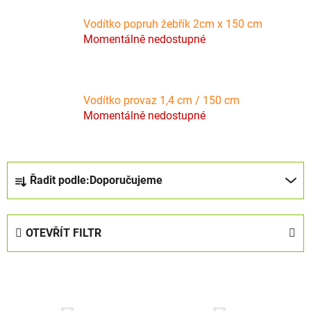
Vodítko popruh žebřík 2cm x 150 cm
Momentálně nedostupné
Vodítko provaz 1,4 cm / 150 cm
Momentálně nedostupné
Ř
Řadit podle:
Doporučujeme
a
z
e
OTEVŘÍT FILTR
n
í
V
p
ý
r