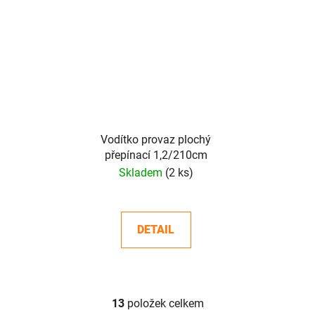
Vodítko provaz plochý
přepínací 1,2/210cm
Skladem
(2 ks)
DETAIL
13
položek celkem
O