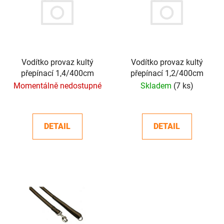
p
o
i
d
s
u
p
k
r
t
o
Vodítko provaz kultý
Vodítko provaz kultý
ů
přepínací 1,4/400cm
přepínací 1,2/400cm
d
Momentálně nedostupné
Skladem
(7 ks)
u
k
t
DETAIL
DETAIL
ů