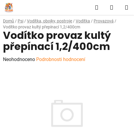
Přejít
Hledat
NÁKUP
na
obsah
KOŠÍK
Domů
/
Psi
/
Vodítka, obojky, postroje
/
Vodítka
/
Provazová
/
Vodítko provaz kultý přepínací 1,2/400cm
Vodítko provaz kultý
přepínací 1,2/400cm
Průměrné
Neohodnoceno
Podrobnosti hodnocení
hodnocení
produktu
je
0,0
z
5
hvězdiček.