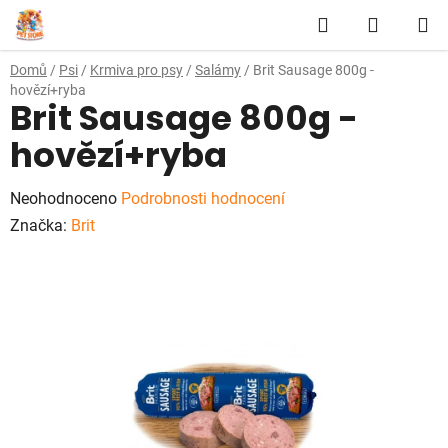
Přejít
Hledat
NÁKUP
na
obsah
KOŠÍK
Domů
/
Psi
/
Krmiva pro psy
/
Salámy
/
Brit Sausage 800g -
hovězí+ryba
Brit Sausage 800g -
hovězí+ryba
Průměrné
Neohodnoceno
Podrobnosti hodnocení
hodnocení
Značka:
Brit
produktu
je
0,0
z
5
hvězdiček.