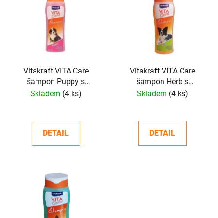
p
o
i
d
s
u
p
k
r
t
o
Vitakraft VITA Care
Vitakraft VITA Care
ů
šampon Puppy s
šampon Herb s
d
norkovým olejem 300 ml
norkovým olejem 300 ml
Skladem
(4 ks)
Skladem
(4 ks)
u
k
t
DETAIL
DETAIL
ů