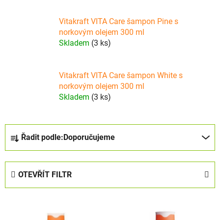
Vitakraft VITA Care šampon Pine s
norkovým olejem 300 ml
Skladem
(3 ks)
Vitakraft VITA Care šampon White s
norkovým olejem 300 ml
Skladem
(3 ks)
Ř
Řadit podle:
Doporučujeme
a
z
e
OTEVŘÍT FILTR
n
í
V
p
ý
r