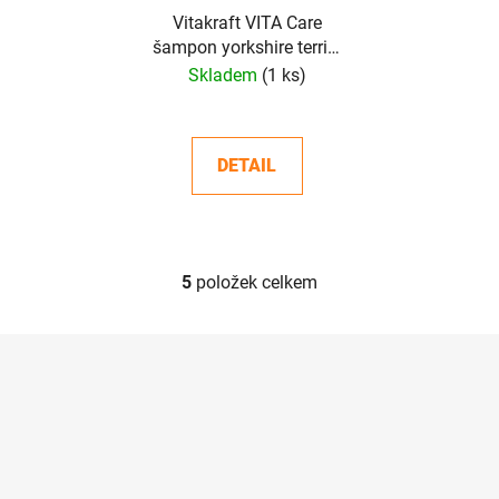
Vitakraft VITA Care
šampon yorkshire terrier
s norkovým olejem 300
Skladem
(1 ks)
ml
DETAIL
5
položek celkem
O
v
l
Z
á
á
d
p
a
a
c
t
í
í
p