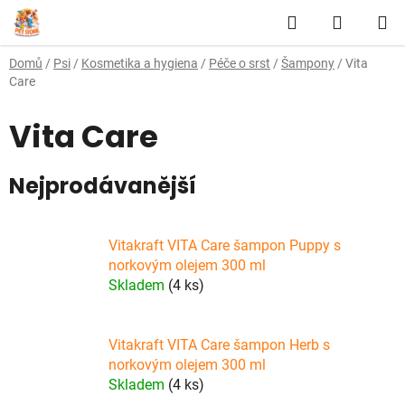
Přejít
Hledat
NÁKUP
na
obsah
KOŠÍK
Domů
/
Psi
/
Kosmetika a hygiena
/
Péče o srst
/
Šampony
/
Vita
Care
Vita Care
Nejprodávanější
Vitakraft VITA Care šampon Puppy s
norkovým olejem 300 ml
Skladem
(4 ks)
Vitakraft VITA Care šampon Herb s
norkovým olejem 300 ml
Skladem
(4 ks)