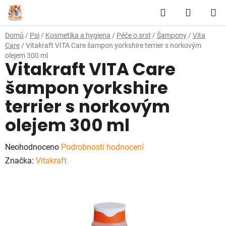
Přejít
Hledat
NÁKUP
na
obsah
KOŠÍK
Domů
/
Psi
/
Kosmetika a hygiena
/
Péče o srst
/
Šampony
/
Vita
Care
/
Vitakraft VITA Care šampon yorkshire terrier s norkovým
olejem 300 ml
Vitakraft VITA Care
šampon yorkshire
terrier s norkovým
olejem 300 ml
Průměrné
Neohodnoceno
Podrobnosti hodnocení
hodnocení
Značka:
Vitakraft
produktu
je
0,0
z