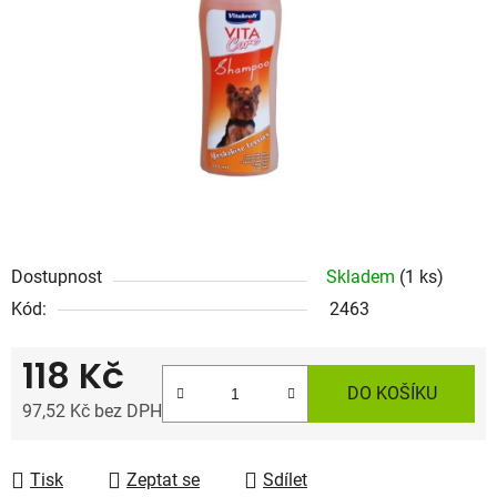
5
hvězdiček.
Dostupnost
Skladem
(1 ks)
Kód:
2463
118 Kč
DO KOŠÍKU
97,52 Kč bez DPH
Měrná cena:
Tisk
Zeptat se
Sdílet